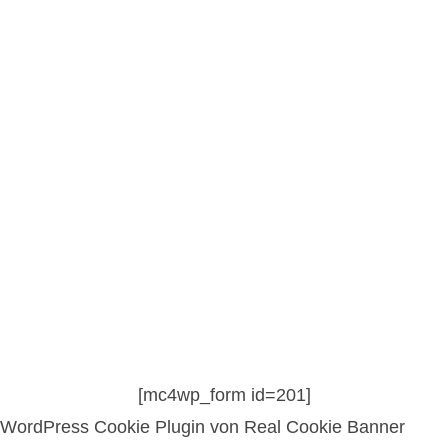
Bald verfügbar
Die Homepage befindet sich aktuell
in Bearbeitung, bald sind weitere
Inhalte verfügbar.
[mc4wp_form id=201]
WordPress Cookie Plugin von Real Cookie Banner