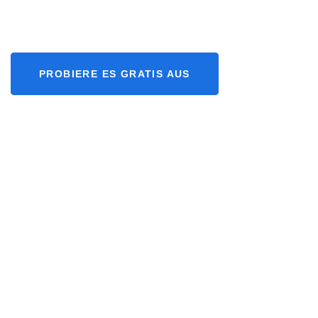
PROBIERE ES GRATIS AUS
Ein einfaches Prinzip
mit viel
Ergebnis.