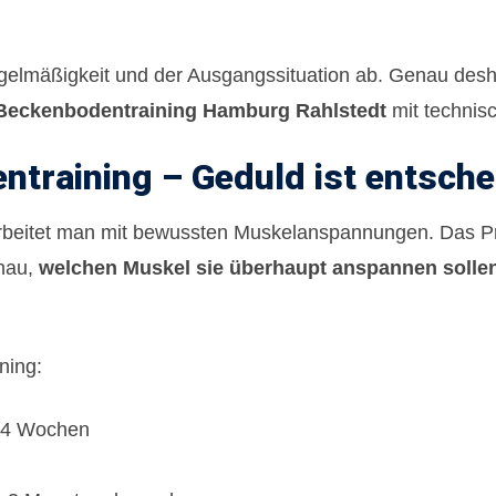
egelmäßigkeit und der Ausgangssituation ab. Genau desha
Beckenbodentraining Hamburg Rahlstedt
mit technis
training – Geduld ist entsch
rbeitet man mit bewussten Muskelanspannungen. Das P
enau,
welchen Muskel sie überhaupt anspannen solle
ning:
3-4 Wochen