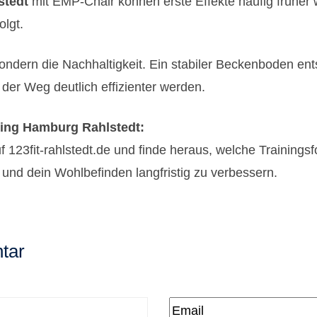
stedt
mit
EMP-Chair
können erste Effekte häufig frühe
olgt.
ondern die Nachhaltigkeit. Ein stabiler Beckenboden ents
r Weg deutlich effizienter werden.
ning Hamburg Rahlstedt:
uf
123fit-rahlstedt.de
und finde heraus, welche Trainingsf
 und dein Wohlbefinden langfristig zu verbessern.
tar